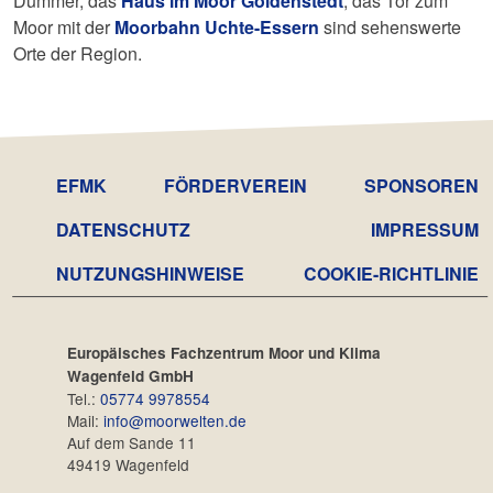
Dümmer, das
Haus im Moor Goldenstedt
, das Tor zum
Moor mit der
Moorbahn Uchte-Essern
sind sehenswerte
Orte der Region.
EFMK
FÖRDERVEREIN
SPONSOREN
DATENSCHUTZ­
IMPRESSUM
NUTZUNGSHINWEISE
COOKIE-RICHTLINIE
Europäisches Fachzentrum Moor und Klima
Wagenfeld GmbH
Tel.:
05774 9978554
Mail:
info@moorwelten.de
Auf dem Sande 11
49419 Wagenfeld