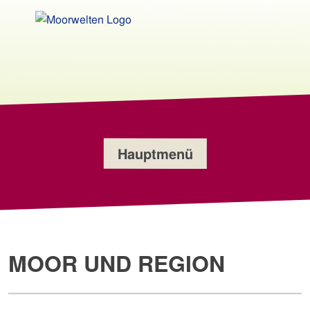
Weiter
zum
Ausstellung – Klimagarten – Bistro
Inhalt
MOORWELTEN
der
Seite
Hauptmenü
MOOR UND REGION