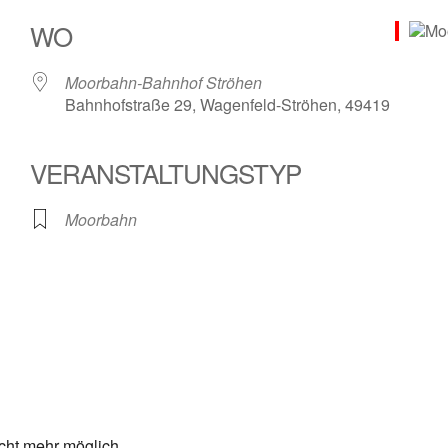
WO
Moorbahn-Bahnhof Ströhen
Bahnhofstraße 29, Wagenfeld-Ströhen, 49419
VERANSTALTUNGSTYP
le Kalender
iCalendar
Moorbahn
cht mehr möglich.