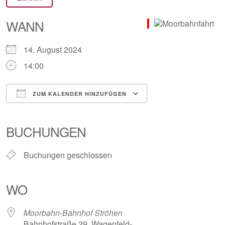
WANN
14. August 2024
14:00
ZUM KALENDER HINZUFÜGEN
ICS herunterladen
Google Kalender
iCalendar
Office 365
Outlook Live
BUCHUNGEN
Buchungen geschlossen
WO
Moorbahn-Bahnhof Ströhen
Bahnhofstraße 29, Wagenfeld-