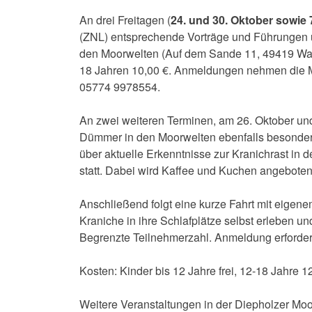
An drei Freitagen (
24. und 30. Oktober sowie
(ZNL) entsprechende Vorträge und Führungen un
den Moorwelten (Auf dem Sande 11, 49419 Wage
18 Jahren 10,00 €. Anmeldungen nehmen die M
05774 9978554.
An zwei weiteren Terminen, am 26. Oktober un
Dümmer in den Moorwelten ebenfalls besondere
über aktuelle Erkenntnisse zur Kranichrast in 
statt. Dabei wird Kaffee und Kuchen angeboten
Anschließend folgt eine kurze Fahrt mit eigen
Kraniche in ihre Schlafplätze selbst erleben 
Begrenzte Teilnehmerzahl. Anmeldung erforde
Kosten: Kinder bis 12 Jahre frei, 12-18 Jahre 1
Weitere Veranstaltungen in der Diepholzer M