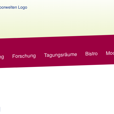
Moo
Bistro
Tagungsräume
Forschung
ng
g