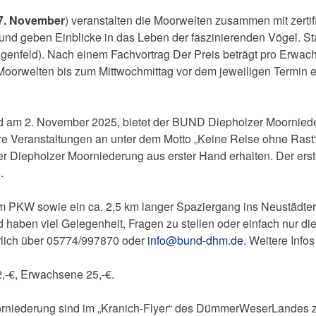
 7. November
) veranstalten die Moorwelten zusammen mit zertif
d geben Einblicke in das Leben der faszinierenden Vögel. Star
nfeld). Nach einem Fachvortrag Der Preis beträgt pro Erwachs
oorwelten bis zum Mittwochmittag vor dem jeweiligen Termin 
d am 2. November 2025, bietet der BUND Diepholzer Moorniede
 Veranstaltungen an unter dem Motto „Keine Reise ohne Rast“.
der Diepholzer Moorniederung aus erster Hand erhalten. Der erst
.
em PKW sowie ein ca. 2,5 km langer Spaziergang ins Neustädter
und haben viel Gelegenheit, Fragen zu stellen oder einfach nu
rlich über 05774/997870 oder
info@bund-dhm.de
. Weitere Infos
2,-€, Erwachsene 25,-€.
oorniederung sind im „Kranich-Flyer“ des DümmerWeserLandes